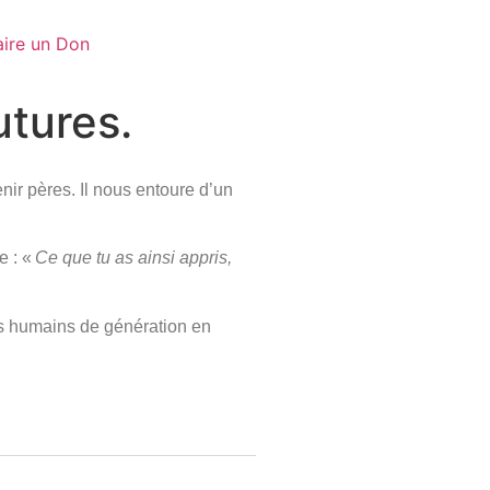
aire un Don
utures.
nir pères. Il nous entoure d’un
e : «
Ce que tu as ainsi appris,
res humains de génération en