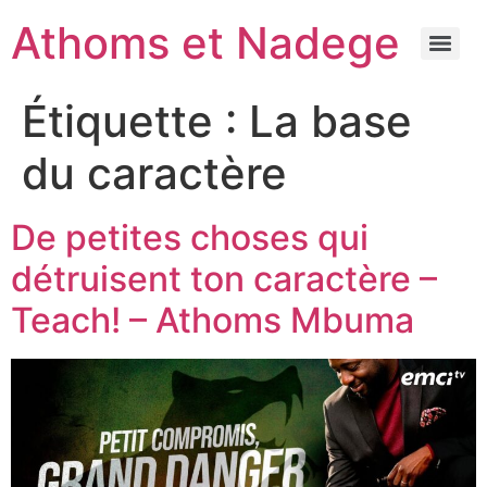
Athoms et Nadege
Étiquette :
La base
du caractère
De petites choses qui
détruisent ton caractère –
Teach! – Athoms Mbuma